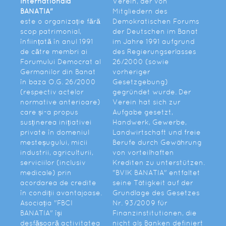
Internationala
Verein, der von
BANATIA"
Mitgliedern des
este o organizație fără
Demokratischen Forums
scop patrimonial,
der Deutschen im Banat
înființată în anul 1991
im Jahre 1991 aufgrund
de către membri ai
des Regierungserlasses
Forumului Democrat al
26/2000 (sowie
Germanilor din Banat
vorheriger
în baza O.G. 26/2000
Gesetzgebung)
(respectiv actelor
gegründet wurde. Der
normative anterioare)
Verein hat sich zur
care și-a propus
Aufgabe gesetzt,
susținerea inițiativei
Handwerk, Gewerbe,
private în domeniul
Landwirtschaft und freie
mesteșugului, micii
Berufe durch Gewährung
industrii, agriculturii,
von vorteilhaften
serviciilor (inclusiv
Krediten zu unterstützen.
medicale) prin
"BVIK BANATIA" entfaltet
acordarea de credite
seine Tätigkeit auf der
în condiții avantajoase.
Grundlage des Gesetzes
Asociația "FBCI
Nr. 93/2009 für
BANATIA" își
Finanzinstitutionen, die
desfășoară activitatea
nicht als Banken definiert