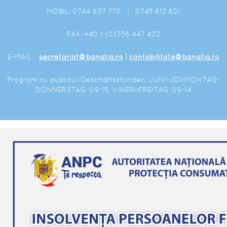
MOBIL: 0744 637 770 | 0745 612 801
FAX: +40 / (0)356 447 432
E-MAIL:
secretariat@banatia.ro
|
contabilitate@banatia.ro
Program cu publicul/Geschäftsstunden: LUNI-JOI/MONTAG-
DONNERSTAG: 09-15, VINERI/FREITAG: 09-14