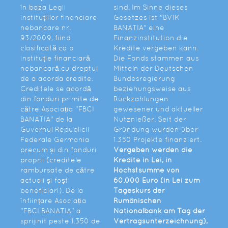
în baza Legii
sind. Im Sinne dieses
instituțiilor financiare
Gesetzes ist "BVIK
nebancare nr.
BANATIA" eine
93/2009, fiind
Finanzinstitution die
clasificată ca o
Kredite vergeben kann.
instituție financiară
Die Fonds stammen aus
nebancară cu dreptul
Mitteln der Deutschen
de a acorda credite.
Bundesregierung
Creditele se acordă
beziehungsweise aus
din fonduri primite de
Rückzahlungen
către Asociația "FBCI
gewesener und aktueller
BANATIA" de la
Nutznießer. Seit der
Guvernul Republicii
Gründung wurden über
Federale Germania
1.350 Projekte finanziert.
precum și din fonduri
Vergeben werden die
proprii (creditele
Kredite in Lei, in
rambursate de către
Höchstsumme von
actuali și foști
60.000 Euro (in Lei zum
beneficiari). De la
Tageskurs der
înființare Asociația
Rumänischen
"FBCI BANATIA" a
Nationalbank am Tag der
sprijinit peste 1.350 de
Vertragsunterzeichnung),