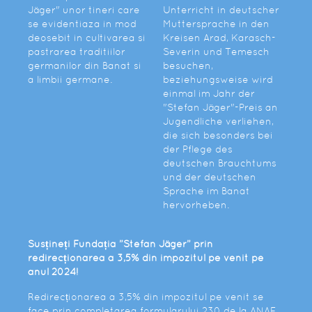
Jäger" unor tineri care
Unterricht in deutscher
se evidentiaza in mod
Muttersprache in den
deosebit in cultivarea si
Kreisen Arad, Karasch-
pastrarea traditiilor
Severin und Temesch
germanilor din Banat si
besuchen,
a limbii germane.
beziehungsweise wird
einmal im Jahr der
"Stefan Jäger"-Preis an
Jugendliche verliehen,
die sich besonders bei
der Pflege des
deutschen Brauchtums
und der deutschen
Sprache im Banat
hervorheben.
Susțineți Fundația ”Stefan Jäger” prin
redirecționarea a 3,5% din impozitul pe venit pe
anul 2024!
Redirecționarea a 3,5% din impozitul pe venit se
face prin completarea formularului 230 de la ANAF.