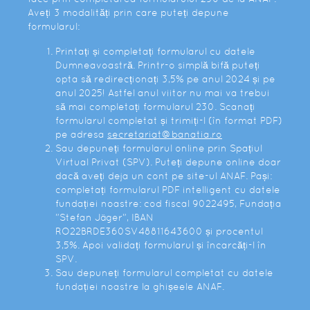
Aveți 3 modalități prin care puteți depune
formularul:
Printați și completați formularul cu datele
Dumneavoastră. Printr-o simplă bifă puteți
opta să redirecționați 3,5% pe anul 2024 și pe
anul 2025! Astfel anul viitor nu mai va trebui
să mai completați formularul 230. Scanați
formularul completat și trimiți-l (în format PDF)
pe adresa
secretariat@banatia.ro
Sau depuneți formularul online prin Spațiul
Virtual Privat (SPV). Puteți depune online doar
dacă aveți deja un cont pe site-ul ANAF. Pași:
completați formularul PDF intelligent cu datele
fundației noastre: cod fiscal 9022495, Fundația
”Stefan Jäger”, IBAN
RO22BRDE360SV48811643600 și procentul
3,5%. Apoi validați formularul și încarcăți-l în
SPV.
Sau depuneți formularul completat cu datele
fundației noastre la ghișeele ANAF.