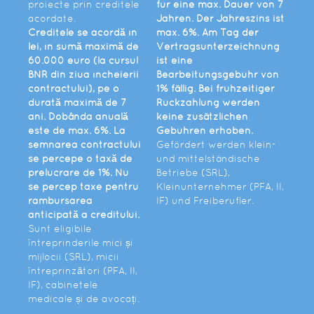
proiecte prin creditele
für eine max. Dauer von 7
acordate.
Jahren. Der Jahreszins ist
Creditele se acordă în
max. 6%. Am Tag der
lei, în sumă maximă de
Vertragsunterzeichnung
60.000 euro (la cursul
ist eine
BNR din ziua încheierii
Bearbeitungsgebühr von
contractului), pe o
1% fällig. Bei frühzeitiger
durată maximă de 7
Rückzahlung werden
ani. Dobânda anuală
keine zusätzlichen
este de max. 6%. La
Gebühren erhoben.
semnarea contractului
Gefördert werden klein-
se percepe o taxă de
und mittelständische
prelucrare de 1%. Nu
Betriebe (SRL),
se percep taxe pentru
Kleinunternehmer (PFA, II,
rambursarea
IF) und Freiberufler.
anticipată a creditului.
Sunt eligibile
întreprinderile mici și
mijlocii (SRL), micii
întreprinzători (PFA, II,
IF), cabinetele
medicale și de avocați.