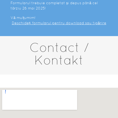
Formularul trebuie completat și depus până cel
târziu 26 mai 2025!
Vă mulțumim!
Deschideți formularul pentru download sau tipărire
Contact /
Kontakt