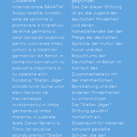
Cooperare
gegründet.
Internationale BANATIA".
Das Ziel dieser Stiftung
Scopul acestei fundatii
ist es, die Jugend der
este de sprijinire si
deutschen Minderheit
promovare a tineretului
und deren
de etnie germana si
Nahestehenden bei der
celor apropiati acestuia,
Pflege der deutschen
pentru cultivarea limbii,
Sprache, der Kultur, der
culturii si a traditiilor
Kunst und des
germanilor din Banat, in
Brauchtums der
contextul convietuirii cu
Deutschen im Banat im
populatia majoritara si
Kontext des
cu celelalte etnii.
Zusammenlebens mit
Fundatia "Stefan Jäger"
der mehrheitlichen
acorda lunar burse unor
Bevölkerung und den
elevi nevoiasi ce
anderen Minderheiten
frecventeaza
zu unterstützen.
invatamantul in limba
Die "Stefan Jäger"-
germane ca limba
Stiftung gewährt
materna, in judetele
monatlich ein
Arad, Caras-Severin si
Stipendium für materiell
Timis, iar anual se
schwach gestellte
acorda premiul "Stefan
Schüler, die den